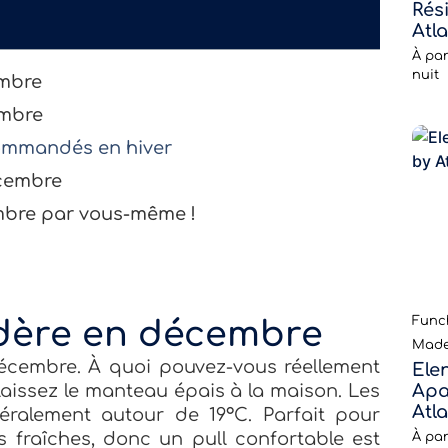
Rés
Atl
À par
nuit
mbre
embre
ecommandés en hiver
écembre
bre par vous-même !
Funch
dère en décembre
Made
écembre. À quoi pouvez-vous réellement
Ele
laissez le manteau épais à la maison. Les
Apa
Atl
éralement autour de 19°C. Parfait pour
s fraîches, donc un pull confortable est
À par