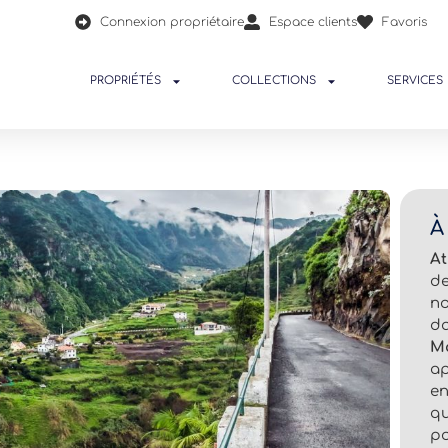
Connexion propriétaire
Espace clients
Favoris
PROPRIÉTÉS
COLLECTIONS
SERVICES
À
At
de
n
d
M
a
e
qu
po