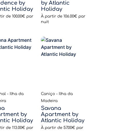
idence by
by Atlantic
antic Holiday
Holiday
tir de
100.00€
par
À partir de
106.00€
par
nuit
al - Ilha da
Caniço - Ilha da
ira
Madeira
na
Savana
rtment by
Apartment by
antic Holiday
Atlantic Holiday
tir de
113.00€
par
À partir de
57.00€
par