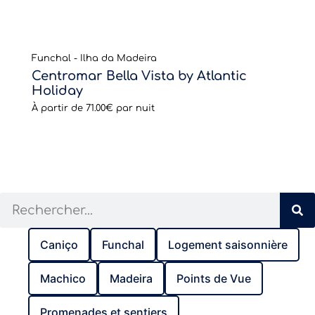
Funchal - Ilha da Madeira
Centromar Bella Vista by Atlantic
Holiday
À partir de
71.00€
par nuit
Caniço
Funchal
Logement saisonnière
Machico
Madeira
Points de Vue
Promenades et sentiers