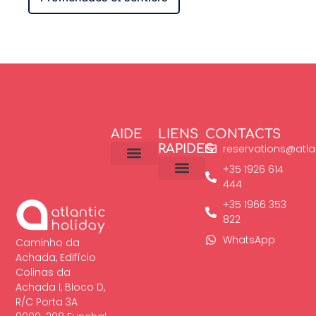
AIDE
LIENS
CONTACTS
RAPIDES
reservations@atla
+35 1926 614
General Conditions
Cookies Policy
Legal Notice
Privacy Policy
444
Property Management
+35 1966 353
822
WhatsApp
Caminho da
Achada, Edifício
Colinas da
Achada I, Bloco D,
R/C Porta 3A