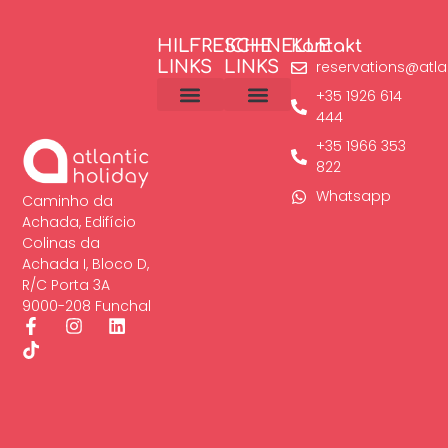
HILFREICHE
SCHNELLE
Kontakt
LINKS
LINKS
reservations@atla
+35 1926 614
444
Cookie-Richtlinien
Madeira aktivitäten
+35 1966 353
822
Whatsapp
Caminho da
Achada, Edifício
Colinas da
Achada I, Bloco D,
R/C Porta 3A
9000-208 Funchal