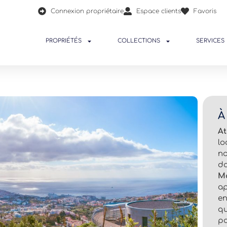
Connexion propriétaire
Espace clients
Favoris
PROPRIÉTÉS
COLLECTIONS
SERVICES
À
At
l
n
d
M
a
e
qu
po