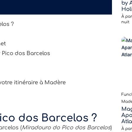
by A
Hol
À par
nuit
los ?
et
 Pico dos Barcelos
votre itinéraire à Madère
Funch
Made
Mag
ico dos Barcelos ?
Apa
Atl
rcelos (
Miradouro do Pico dos Barcelos
)
À par