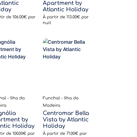
tlantic
Apartment by
iday
Atlantic Holiday
tir de
106.00€
par
À partir de
113.00€
par
nuit
al - Ilha da
Funchal - Ilha da
ira
Madeira
nólia
Centromar Bella
rtment by
Vista by Atlantic
antic Holiday
Holiday
tir de
100.00€
par
À partir de
71.00€
par