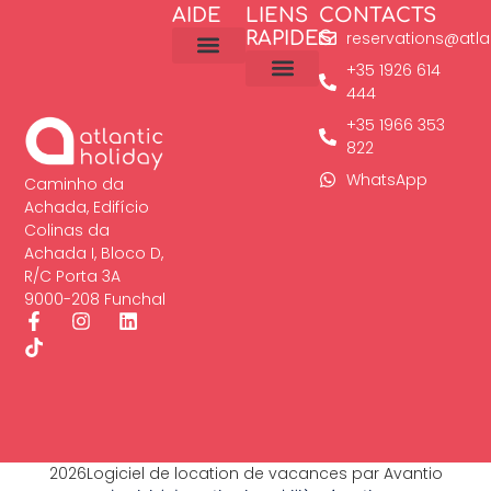
AIDE
LIENS
CONTACTS
RAPIDES
reservations@atla
+35 1926 614
General Conditions
Cookies Policy
Legal Notice
Privacy Policy
444
Property Management
+35 1966 353
822
WhatsApp
Caminho da
Achada, Edifício
Colinas da
Achada I, Bloco D,
R/C Porta 3A
9000-208 Funchal
2026Logiciel de location de vacances par Avantio