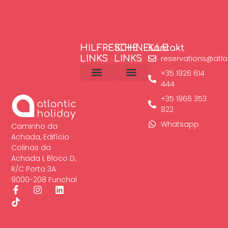
HILFREICHE
SCHNELLE
Kontakt
LINKS
LINKS
reservations@atla
+35 1926 614
444
Cookie-Richtlinien
Madeira aktivitäten
+35 1966 353
822
Whatsapp
Caminho da
Achada, Edifício
Colinas da
Achada I, Bloco D,
R/C Porta 3A
9000-208 Funchal