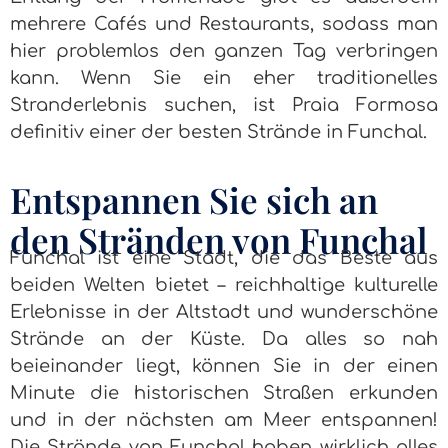
mehrere Cafés und Restaurants, sodass man
hier problemlos den ganzen Tag verbringen
kann. Wenn Sie ein eher traditionelles
Stranderlebnis suchen, ist Praia Formosa
definitiv einer der besten Strände in Funchal.
Entspannen Sie sich an
den Stränden von Funchal
Funchal ist eine Stadt, die das Beste aus
beiden Welten bietet – reichhaltige kulturelle
Erlebnisse in der Altstadt und wunderschöne
Strände an der Küste. Da alles so nah
beieinander liegt, können Sie in der einen
Minute die historischen Straßen erkunden
und in der nächsten am Meer entspannen!
Die Strände von Funchal haben wirklich alles