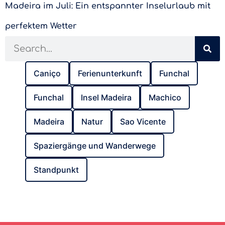
Madeira im Juli: Ein entspannter Inselurlaub mit
perfektem Wetter
Caniço
Ferienunterkunft
Funchal
Funchal
Insel Madeira
Machico
Madeira
Natur
Sao Vicente
Spaziergänge und Wanderwege
Standpunkt