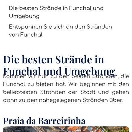
Die besten Strände in Funchal und
Umgebung
Entspannen Sie sich an den Stränden
von Funchal
Die besten Strände in
Funchal und Umgebung
Kommen wir nun zu den besten Stränden, die
Funchal zu bieten hat. Wir beginnen mit den
beliebtesten Stränden der Stadt und gehen
dann zu den nahegelegenen Stränden über.
Praia da Barreirinha