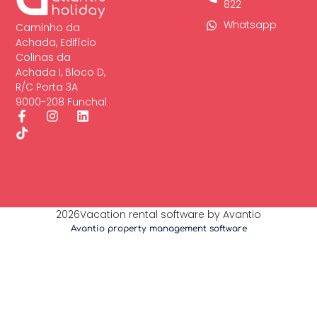
822
Whatsapp
Caminho da
Achada, Edifício
Colinas da
Achada I, Bloco D,
R/C Porta 3A
9000-208 Funchal
2026Vacation rental software by Avantio
Avantio property management software