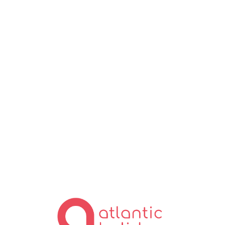
Lo
ad
in