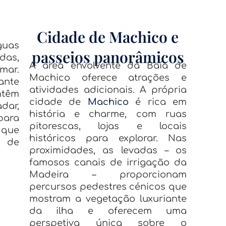
Cidade de Machico e
guas
passeios panorâmicos
das,
A área envolvente da Baía de
mar.
Machico oferece atrações e
ante
atividades adicionais. A própria
têm
cidade de
Machico
é rica em
dar,
história e charme, com ruas
para
pitorescas, lojas e locais
 que
históricos para explorar. Nas
a de
proximidades, as levadas – os
famosos canais de irrigação da
Madeira – proporcionam
percursos pedestres cénicos que
mostram a vegetação luxuriante
da ilha e oferecem uma
perspetiva única sobre o