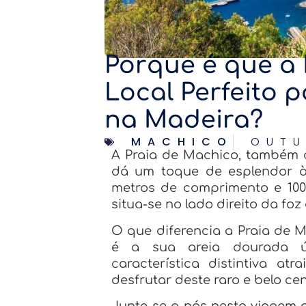
Porque é que a 
Local Perfeito 
na Madeira?
MACHICO
OUTU
A Praia de Machico, também 
dá um toque de esplendor à
metros de comprimento e 100
situa-se no lado direito da foz
O que diferencia a Praia de 
é a sua areia dourada ú
característica distintiva at
desfrutar deste raro e belo ce
Junte-se a nós nesta viagem a