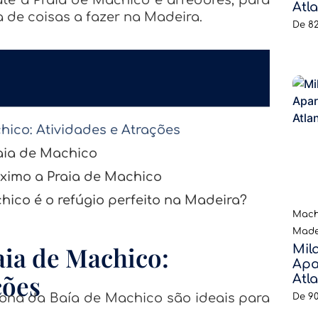
Atl
a de coisas a fazer na Madeira.
De
8
hico: Atividades e Atrações
raia de Machico
áximo a Praia de Machico
hico é o refúgio perfeito na Madeira?
Machi
Made
aia de Machico:
Mil
Apa
ções
Atl
zona da Baía de Machico são ideais para
De
90