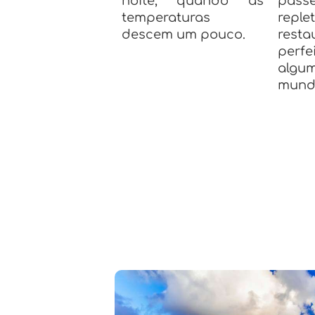
noite, quando as
passe
temperaturas
repl
descem um pouco.
resta
perfe
algum
mundo