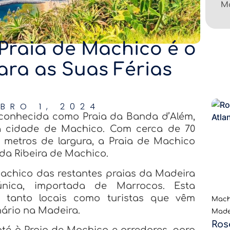
Ma
Praia de Machico é o
para as Suas Férias
BRO 1, 2024
conhecida como Praia da Banda d’Além,
 cidade de Machico. Com cerca de 70
 metros de largura, a Praia de Machico
 da Ribeira de Machico.
Machico das restantes praias da Madeira
nica, importada de Marrocos. Esta
rai tanto locais como turistas que vêm
Machi
nário na Madeira.
Made
Ros
té à Praia de Machico e arredores, para