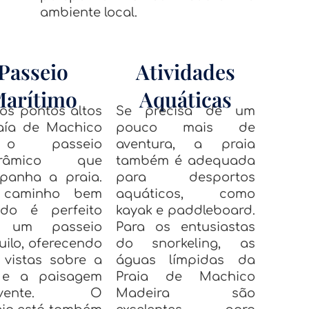
ambiente local.
Passeio
Atividades
arítimo
Aquáticas
s pontos altos
Se precisa de um
aía de Machico
pouco mais de
o passeio
aventura, a praia
orâmico que
também é adequada
panha a praia.
para desportos
 caminho bem
aquáticos, como
ado é perfeito
kayak e paddleboard.
a um passeio
Para os entusiastas
uilo, oferecendo
do snorkeling, as
 vistas sobre a
águas límpidas da
 e a paisagem
Praia de Machico
olvente. O
Madeira são