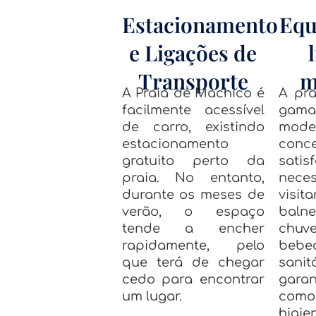
Estacionamento
Equ
e Ligações de
Transporte
m
A Praia de Machico é
A pra
facilmente acessível
gama
de carro, existindo
mode
estacionamento
con
gratuito perto da
sat
praia. No entanto,
nece
durante os meses de
visit
verão, o espaço
balne
tende a encher
chuve
rapidamente, pelo
beb
que terá de chegar
sanitá
cedo para encontrar
garan
um lugar.
com
higie