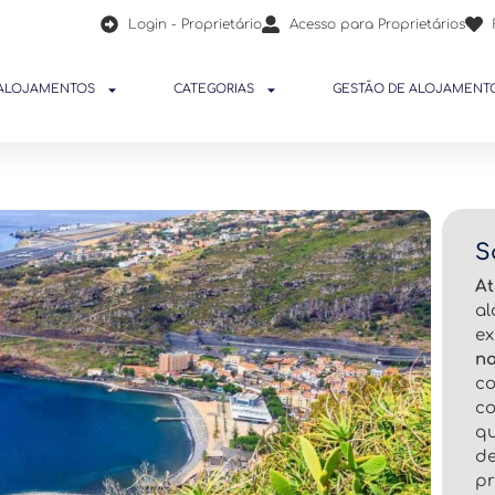
Login - Proprietário
Acesso para Proprietários
ALOJAMENTOS
CATEGORIAS
GESTÃO DE ALOJAMENT
S
At
al
e
n
c
c
q
de
pr