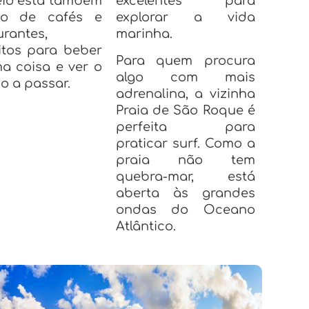
io está também
excelentes para
eto de cafés e
explorar a vida
urantes,
marinha.
itos para beber
Para quem procura
a coisa e ver o
algo com mais
 a passar.
adrenalina, a vizinha
Praia de São Roque é
perfeita para
praticar surf. Como a
praia não tem
quebra-mar, está
aberta às grandes
ondas do Oceano
Atlântico.