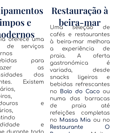
ipamentos
Restauração à
limpos e
beira-mar
Uma seleção de
odernos
cafés e restaurantes
ia oferece uma
à beira-mar melhora
 de serviços
a experiência de
rnos
praia. A oferta
cebidas para
gastronómica é
isfazer as
variada, desde
ssidades dos
snacks ligeiros e
antes. Existem
bebidas refrescantes
ários,
no
Bolo do Caco
ou
iros,
numa das barracas
edouros e
de praia até
rios,
refeições completas
tindo
no
Massa Mia
ou no
odidade e
Restaurante O
ne durante todo