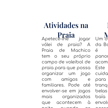
Atividades na
Praia
M
Apetece-lhe jogar
Um do
vólei de praia? A
da B
Praia de Machico
é 
tem o seu próprio
pan
campo de voleibol de
acom
praia para que possa
Este
organizar um jogo
cuid
com amigos e
par
familiares. Pode até
tranq
envolver-se em jogos
belas
mais organizados
baía
que acontecem à
env