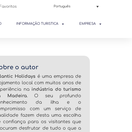
Favoritos
Português
O
INFORMAÇÃO TURISTICA
EMPRESA
obre o autor
lantic Holidays
é uma empresa de
ojamento local com muitos anos de
xperiência na
indústria do turismo
a Madeira
. O seu profundo
onhecimento da ilha e o
ompromisso com um serviço de
ualidade fazem desta uma escolha
 confiança para os visitantes que
ocuram desfrutar de tudo o que a