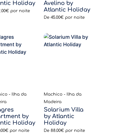
antic Holiday
Avelino by
Atlantic Holiday
2.00€
por noite
De
45.00€
por noite
co - Ilha da
Machico - Ilha da
ira
Madeira
agres
Solarium Villa
rtment by
by Atlantic
antic Holiday
Holiday
.00€
por noite
De
88.00€
por noite