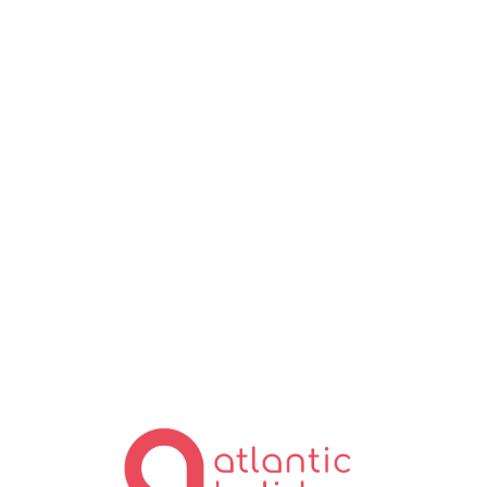
Lo
ad
in