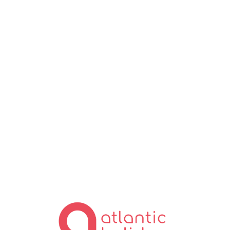
Lo
ad
in