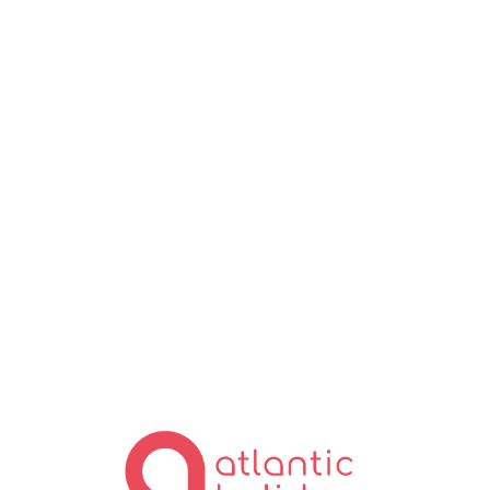
Lo
ad
in