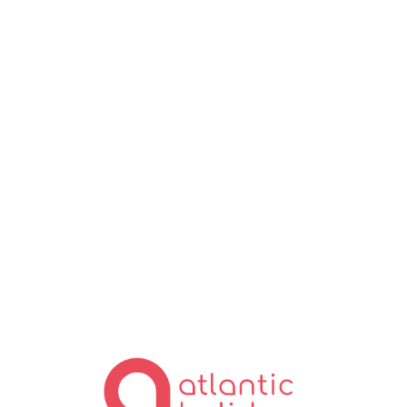
Lo
ad
in