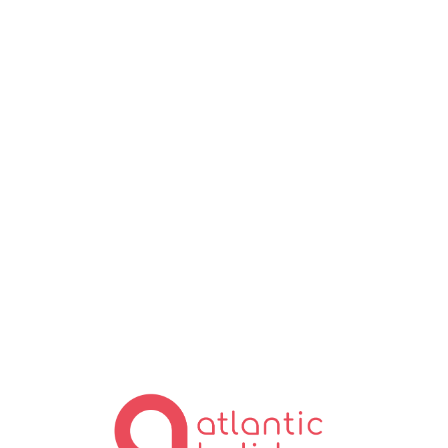
Lo
ad
in