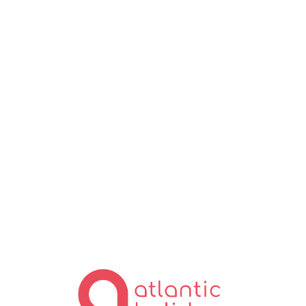
Lo
ad
in