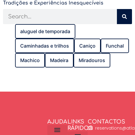
Tradições e Experiências Inesquecíveis
aluguel de temporada
Caminhadas e trilhos
Caniço
Funchal
Machico
Madeira
Miradouros
AJUDA
LINKS
CONTACTOS
RÁPIDOS
reservations@atla