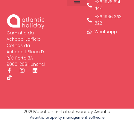
+35 1926 614
Condições gerais
Politica de cookies
Aviso legal
Política de privacidade
444
Rentabilize o seu imóvel
+35 1966 353
822
Whatsapp
Caminho da
Achada, Edifício
Colinas da
Achada I, Bloco D,
R/C Porta 3A
9000-208 Funchal
2026Vacation rental software by Avantio
Avantio property management software