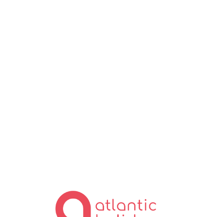
Lo
ad
in