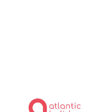
Lo
ad
in