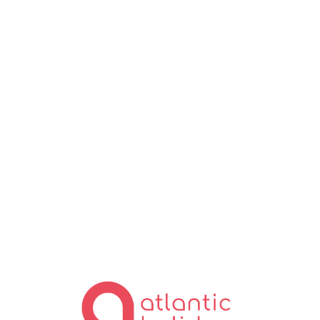
Lo
ad
in