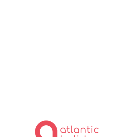
Lo
ad
in