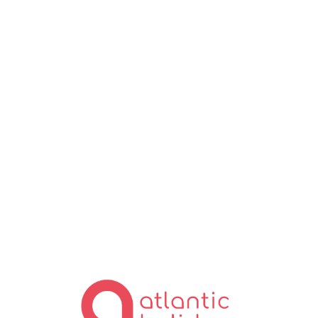
Lo
ad
in