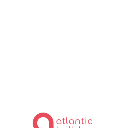
Lo
ad
in