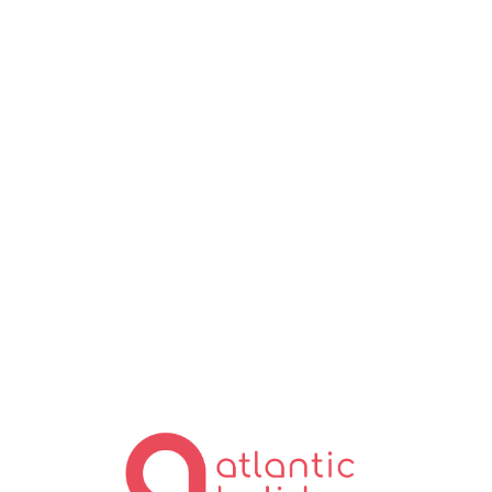
Lo
ad
in