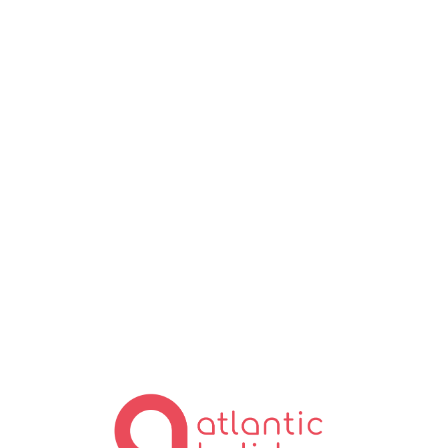
Lo
ad
in