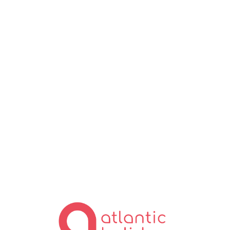
Lo
ad
in