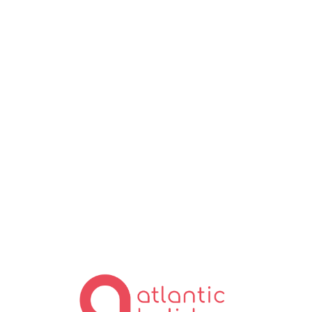
Lo
ad
in