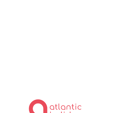
Lo
ad
in