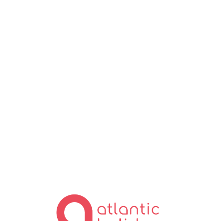
Lo
ad
in