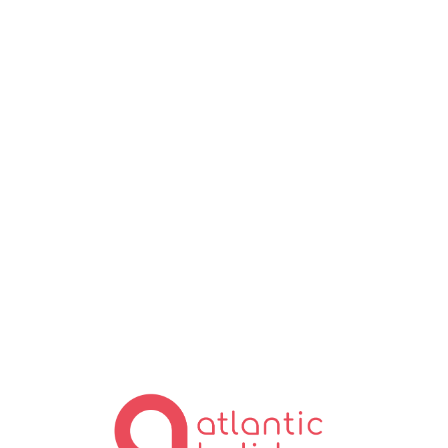
Lo
ad
in