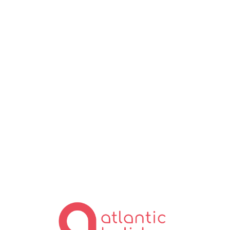
Lo
ad
in