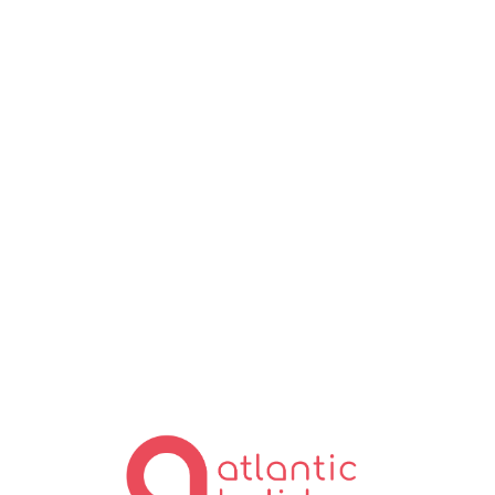
Lo
ad
in