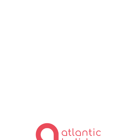
Lo
ad
in