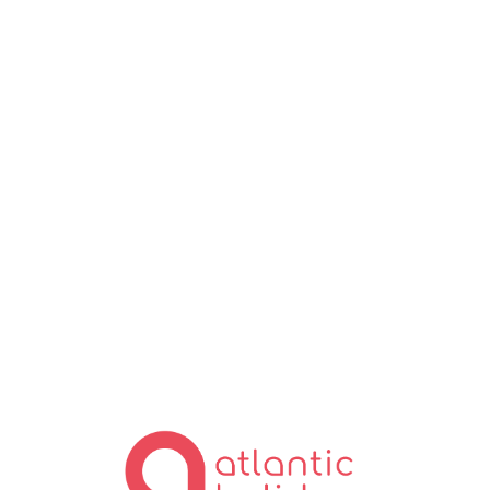
Lo
ad
in