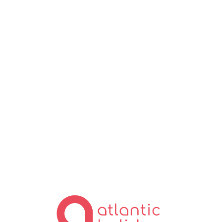
Lo
ad
in